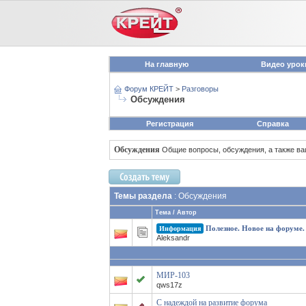
На главную
Видео урок
Форум КРЕЙТ
>
Разговоры
Обсуждения
Регистрация
Справка
Обсуждения
Общие вопросы, обсуждения, а также в
Темы раздела
: Обсуждения
Тема
/
Автор
Полезное. Новое на форуме.
Информация
Aleksandr
МИР-103
qws17z
С надеждой на развитие форума