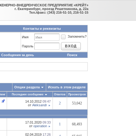
ЖЕНЕРНО-ВНЕДРЕНЧЕСКОЕ ПРЕДПРИЯТИЕ «КРЕЙТ»
г. Екатеринбург, проезд Решетникова, д. 22а
Тел./факс: (343) 216-51-10, 216-51-15
Контакты и реквизиты
Запомнить?
Имя
ВХОД
Пароль
Сообщения за день
Поиск
Опции раздела
Искать в этом разделе
тинг
Последнее сообщение
Ответов
Просмотров
14.10.2012
09:47
2
53,042
от
Aleksandr
17.01.2020
09:33
1
68,493
от
operation
02.04.2019
17:26