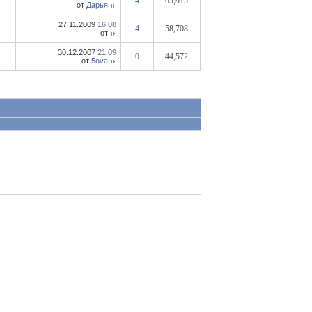
4
65,915
от
Дарья
27.11.2009
16:08
4
58,708
от
30.12.2007
21:09
0
44,572
от
5ova