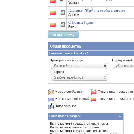
Wagan
Компания "Крейт" и ее обязательства
Andrey
С Новым Годом!
5ova
Опции просмотра
Показаны темы с 1 по 4 из 4
Критерий сортировки
Порядок отоб
Дата обновления
убыванию
Префикс
(любой префикс)
Новые сообщения
Популярная тема с но
Нет новых сообщений
Популярная тема без 
Тема закрыта
Ваши права в разделе
Вы
не можете
создавать новые темы
Вы
не можете
отвечать в темах
Вы
не можете
прикреплять вложения