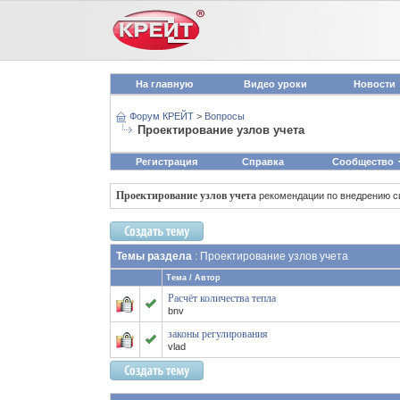
На главную
Видео уроки
Новости
Форум КРЕЙТ
>
Вопросы
Проектирование узлов учета
Регистрация
Справка
Сообщество
Проектирование узлов учета
рекомендации по внедрению с
Темы раздела
: Проектирование узлов учета
Тема
/
Автор
Расчёт количества тепла
bnv
законы регулирования
vlad