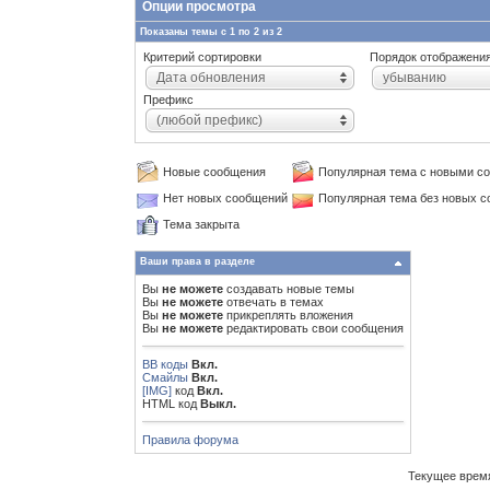
Опции просмотра
Показаны темы с 1 по 2 из 2
Критерий сортировки
Порядок отображени
Дата обновления
убыванию
Префикс
(любой префикс)
Новые сообщения
Популярная тема с новыми с
Нет новых сообщений
Популярная тема без новых 
Тема закрыта
Ваши права в разделе
Вы
не можете
создавать новые темы
Вы
не можете
отвечать в темах
Вы
не можете
прикреплять вложения
Вы
не можете
редактировать свои сообщения
BB коды
Вкл.
Смайлы
Вкл.
[IMG]
код
Вкл.
HTML код
Выкл.
Правила форума
Текущее врем