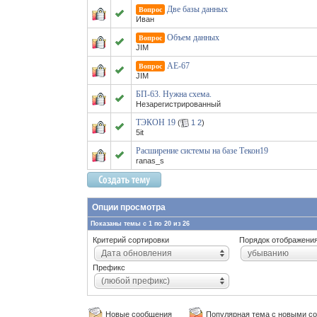
Две базы данных
Вопрос
Иван
Объем данных
Вопрос
JIM
АЕ-67
Вопрос
JIM
БП-63. Нужна схема.
Незарегистрированный
ТЭКОН 19
(
1
2
)
5it
Расширение системы на базе Текон19
ranas_s
Опции просмотра
Показаны темы с 1 по 20 из 26
Критерий сортировки
Порядок отображени
Дата обновления
убыванию
Префикс
(любой префикс)
Новые сообщения
Популярная тема с новыми с