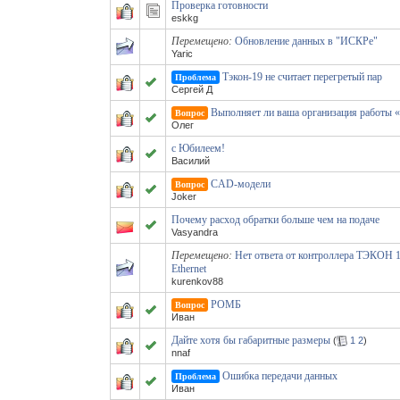
Проверка готовности
eskkg
Перемещено:
Обновление данных в "ИСКРе"
Yaric
Тэкон-19 не считает перегретый пар
Проблема
Сергей Д
Выполняет ли ваша организация работы 
Вопрос
Олег
с Юбилеем!
Василий
CAD-модели
Вопрос
Joker
Почему расход обратки больше чем на подаче
Vasyandra
Перемещено:
Нет ответа от контроллера ТЭКОН 1
Ethernet
kurenkov88
РОМБ
Вопрос
Иван
Дайте хотя бы габаритные размеры
(
1
2
)
nnaf
Ошибка передачи данных
Проблема
Иван