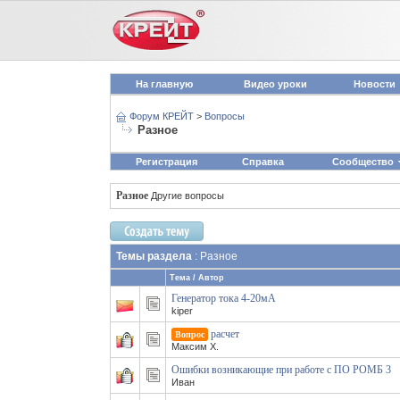
На главную
Видео уроки
Новости
Форум КРЕЙТ
>
Вопросы
Разное
Регистрация
Справка
Сообщество
Разное
Другие вопросы
Темы раздела
: Разное
Тема
/
Автор
Генератор тока 4-20мА
kiper
расчет
Вопрос
Максим Х.
Ошибки возникающие при работе с ПО РОМБ 3
Иван