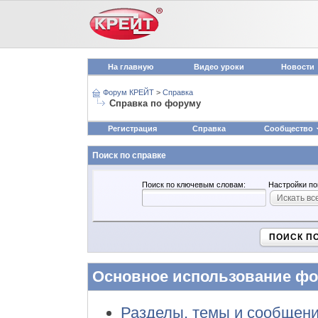
На главную
Видео уроки
Новости
Форум КРЕЙТ
>
Справка
Справка по форуму
Регистрация
Справка
Сообщество
Поиск по справке
Поиск по ключевым словам:
Настройки по
Искать вс
ПОИСК П
Основное использование ф
Разделы, темы и сообщен