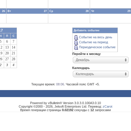
26
Вт
27
Ср
28
Чт
29
17
Добавить событие
Ч
П
С
Событие на весь день
5
6
7
Событие на период
12
13
14
Периодическое событие
19
20
21
Перейти к месяцу
26
27
28
Декабрь
2
3
4
Календарь
Календарь
Текущее время:
08:06
. Часовой пояс GMT +5.
Powered by vBulletin® Version 3.0.3.0.100A3.0.10
Copyright ©2000 - 2026, Jelsoft Enterprises Ltd. Перевод:
zCarot
Время генерации страницы
0.02192
секунды с
12
запросами