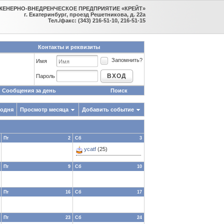
ЖЕНЕРНО-ВНЕДРЕНЧЕСКОЕ ПРЕДПРИЯТИЕ «КРЕЙТ»
г. Екатеринбург, проезд Решетникова, д. 22а
Тел./факс: (343) 216-51-10, 216-51-15
Контакты и реквизиты
Запомнить?
Имя
ВХОД
Пароль
Сообщения за день
Поиск
годня
Просмотр месяца
Добавить событие
Пт
2
Сб
3
ycatf
(25)
Пт
9
Сб
10
Пт
16
Сб
17
Пт
23
Сб
24