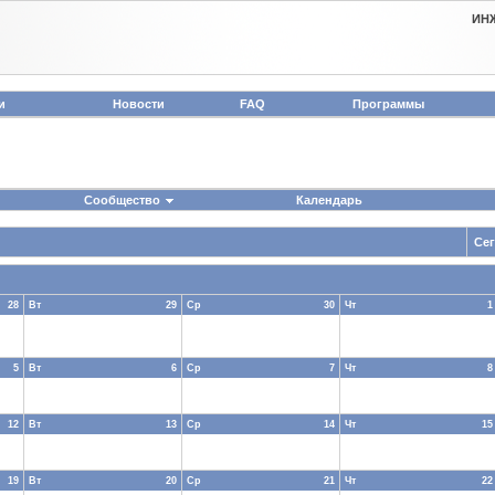
ИН
и
Новости
FAQ
Программы
Сообщество
Календарь
Се
28
Вт
29
Ср
30
Чт
1
5
Вт
6
Ср
7
Чт
8
12
Вт
13
Ср
14
Чт
15
19
Вт
20
Ср
21
Чт
22