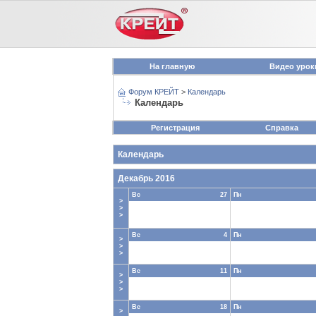
На главную
Видео урок
Форум КРЕЙТ
>
Календарь
Календарь
Регистрация
Справка
Календарь
Декабрь 2016
Вс
27
Пн
>
>
>
Вс
4
Пн
>
>
>
Вс
11
Пн
>
>
>
Вс
18
Пн
>