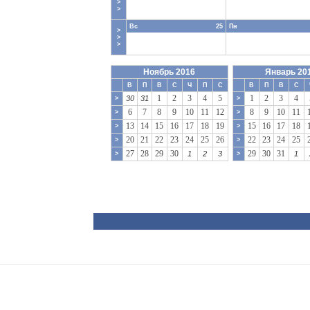
>
>
Вс
25
Пн
>
>
>
Ноябрь 2016
Январь 20
В
П
В
С
Ч
П
С
В
П
В
С
1
2
3
4
5
1
2
3
4
30
31
>
>
6
7
8
9
10
11
12
8
9
10
11
>
>
13
14
15
16
17
18
19
15
16
17
18
>
>
20
21
22
23
24
25
26
22
23
24
25
>
>
27
28
29
30
29
30
31
1
2
3
1
>
>