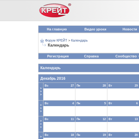
На главную
Видео уроки
Новости
Форум КРЕЙТ
>
Календарь
Календарь
Регистрация
Справка
Сообщество
Календарь
Декабрь 2016
Вс
27
Пн
28
Вт
29
>
>
>
Вс
4
Пн
5
Вт
6
>
>
>
Вс
11
Пн
12
Вт
13
>
>
>
Вс
18
Пн
19
Вт
20
>