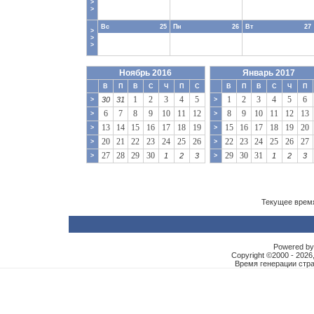
>
>
Вс
25
Пн
26
Вт
27
>
>
>
Ноябрь 2016
Январь 2017
В
П
В
С
Ч
П
С
В
П
В
С
Ч
П
1
2
3
4
5
1
2
3
4
5
6
30
31
>
>
6
7
8
9
10
11
12
8
9
10
11
12
13
>
>
13
14
15
16
17
18
19
15
16
17
18
19
20
>
>
20
21
22
23
24
25
26
22
23
24
25
26
27
>
>
27
28
29
30
29
30
31
1
2
3
1
2
3
>
>
Текущее врем
Powered by 
Copyright ©2000 - 2026,
Время генерации ст